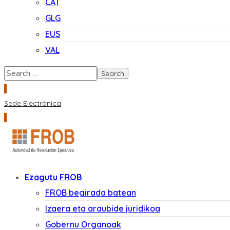
CAT
GLG
EUS
VAL
Sede Electrónica
Ezagutu FROB
FROB begirada batean
Izaera eta araubide juridikoa
Gobernu Organoak