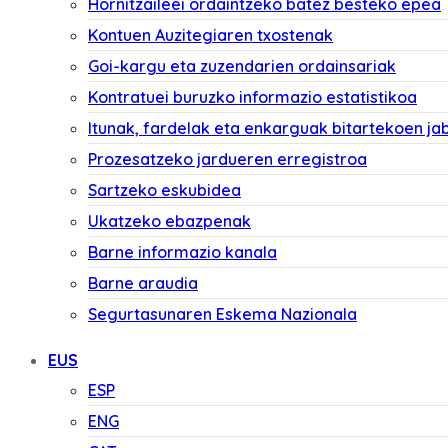
Hornitzaileei ordaintzeko batez besteko epea
Kontuen Auzitegiaren txostenak
Goi-kargu eta zuzendarien ordainsariak
Kontratuei buruzko informazio estatistikoa
Itunak, fardelak eta enkarguak bitartekoen ja
Prozesatzeko jardueren erregistroa
Sartzeko eskubidea
Ukatzeko ebazpenak
Barne informazio kanala
Barne araudia
Segurtasunaren Eskema Nazionala
EUS
ESP
ENG