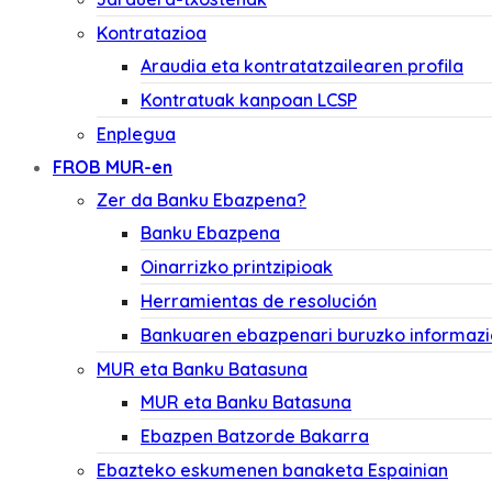
Kontratazioa
Araudia eta kontratatzailearen profila
Kontratuak kanpoan LCSP
Enplegua
FROB MUR-en
Zer da Banku Ebazpena?
Banku Ebazpena
Oinarrizko printzipioak
Herramientas de resolución
Bankuaren ebazpenari buruzko informaz
MUR eta Banku Batasuna
MUR eta Banku Batasuna
Ebazpen Batzorde Bakarra
Ebazteko eskumenen banaketa Espainian