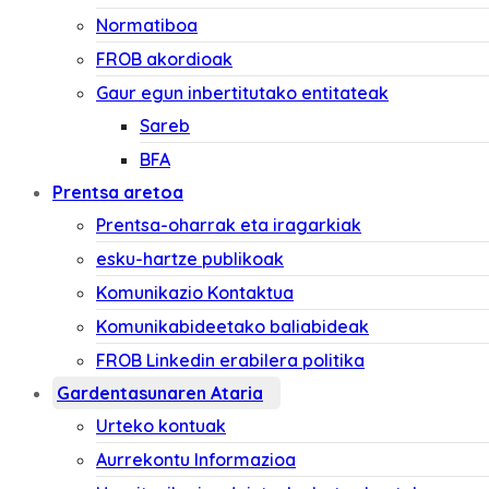
Normatiboa
FROB akordioak
Gaur egun inbertitutako entitateak
Sareb
BFA
Prentsa aretoa
Prentsa-oharrak eta iragarkiak
esku-hartze publikoak
Komunikazio Kontaktua
Komunikabideetako baliabideak
FROB Linkedin erabilera politika
Gardentasunaren Ataria
Urteko kontuak
Aurrekontu Informazioa