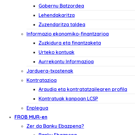
Gobernu Batzordea
Lehendakaritza
Zuzendaritza taldea
Informazio ekonomiko-finantzarioa
Zuzkidura eta finantzaketa
Urteko kontuak
Aurrekontu Informazioa
Jarduera-txostenak
Kontratazioa
Araudia eta kontratatzailearen profila
Kontratuak kanpoan LCSP
Enplegua
FROB MUR-en
Zer da Banku Ebazpena?