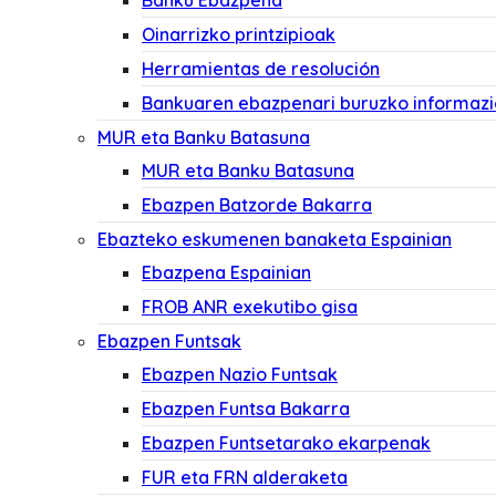
Banku Ebazpena
Oinarrizko printzipioak
Herramientas de resolución
Bankuaren ebazpenari buruzko informaz
MUR eta Banku Batasuna
MUR eta Banku Batasuna
Ebazpen Batzorde Bakarra
Ebazteko eskumenen banaketa Espainian
Ebazpena Espainian
FROB ANR exekutibo gisa
Ebazpen Funtsak
Ebazpen Nazio Funtsak
Ebazpen Funtsa Bakarra
Ebazpen Funtsetarako ekarpenak
FUR eta FRN alderaketa