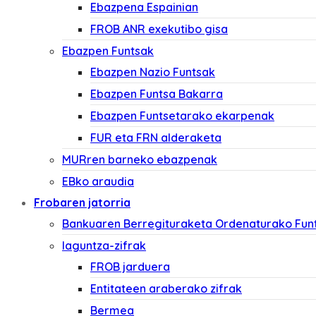
Ebazpena Espainian
FROB ANR exekutibo gisa
Ebazpen Funtsak
Ebazpen Nazio Funtsak
Ebazpen Funtsa Bakarra
Ebazpen Funtsetarako ekarpenak
FUR eta FRN alderaketa
MURren barneko ebazpenak
EBko araudia
Frobaren jatorria
Bankuaren Berregituraketa Ordenaturako Fun
laguntza-zifrak
FROB jarduera
Entitateen araberako zifrak
Bermea