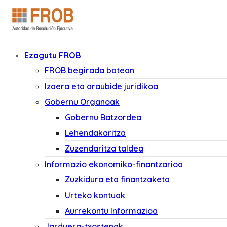
Ezagutu FROB
FROB begirada batean
Izaera eta araubide juridikoa
Gobernu Organoak
Gobernu Batzordea
Lehendakaritza
Zuzendaritza taldea
Informazio ekonomiko-finantzarioa
Zuzkidura eta finantzaketa
Urteko kontuak
Aurrekontu Informazioa
Jarduera-txostenak