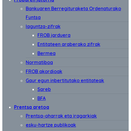
Bankuaren Berregituraketa Ordenaturako
Funtsa
laguntza-zifrak
FROB jarduera
Entitateen araberako zifrak
Bermea
Normatiboa
FROB akordioak
Gaur egun inbertitutako entitateak
Sareb
BFA
Prentsa aretoa
Prentsa-oharrak eta iragarkiak
esku-hartze publikoak