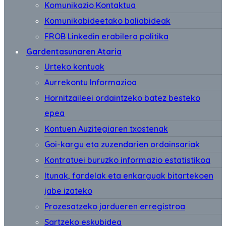
Komunikazio Kontaktua
Komunikabideetako baliabideak
FROB Linkedin erabilera politika
Gardentasunaren Ataria
Urteko kontuak
Aurrekontu Informazioa
Hornitzaileei ordaintzeko batez besteko
epea
Kontuen Auzitegiaren txostenak
Goi-kargu eta zuzendarien ordainsariak
Kontratuei buruzko informazio estatistikoa
Itunak, fardelak eta enkarguak bitartekoen
jabe izateko
Prozesatzeko jardueren erregistroa
Sartzeko eskubidea