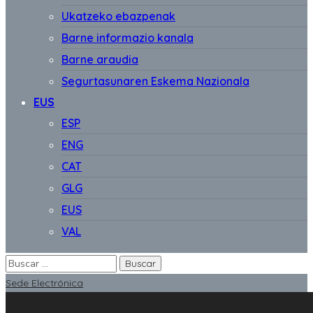
Ukatzeko ebazpenak
Barne informazio kanala
Barne araudia
Segurtasunaren Eskema Nazionala
EUS
ESP
ENG
CAT
GLG
EUS
VAL
Sede Electrónica