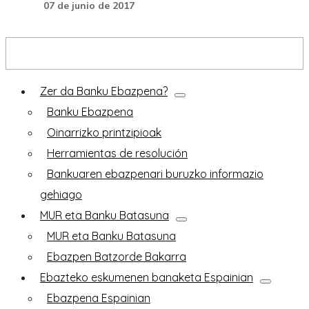
07 de junio de 2017
FROB MUR-en
Zer da Banku Ebazpena?
Banku Ebazpena
Oinarrizko printzipioak
Herramientas de resolución
Bankuaren ebazpenari buruzko informazio
gehiago
MUR eta Banku Batasuna
MUR eta Banku Batasuna
Ebazpen Batzorde Bakarra
Ebazteko eskumenen banaketa Espainian
Ebazpena Espainian