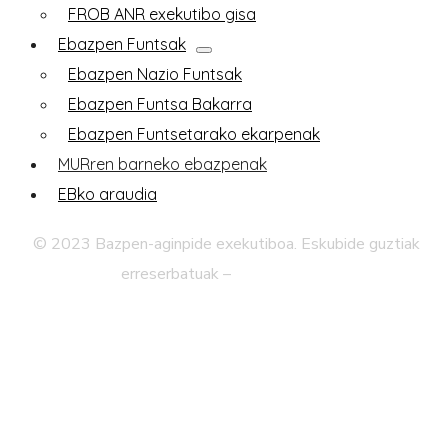
FROB ANR exekutibo gisa
Ebazpen Funtsak
Ebazpen Nazio Funtsak
Ebazpen Funtsa Bakarra
Ebazpen Funtsetarako ekarpenak
MURren barneko ebazpenak
EBko araudia
© 2023 B
azpen-aginpide exekutiboa. Eskubide guztiak
erreserbatuak
–
Lege abisua
Pribatutasun-politika
Web mapa
Irisgarritasuna
Kontaktua