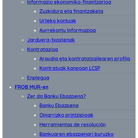
Informazio ekonomiko-finantzarioa
Zuzkidura eta finantzaketa
Urteko kontuak
Aurrekontu Informazioa
Jarduera-txostenak
Kontratazioa
Araudia eta kontratatzailearen profila
Kontratuak kanpoan LCSP
Enplegua
FROB MUR-en
Zer da Banku Ebazpena?
Banku Ebazpena
Oinarrizko printzipioak
Herramientas de resolución
Bankuaren ebazpenari buruzko