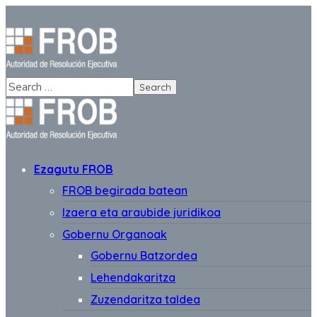
Ezagutu FROB
FROB begirada batean
Izaera eta araubide juridikoa
Gobernu Organoak
Gobernu Batzordea
Lehendakaritza
Zuzendaritza taldea