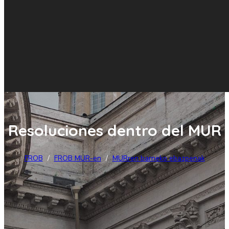
Resoluciones dentro del MUR
FROB
/
FROB MUR-en
/
MURren barneko ebazpenak