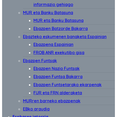
informazio gehiago
MUR eta Banku Batasuna
MUR eta Banku Batasuna
Ebazpen Batzorde Bakarra
Ebazteko eskumenen banaketa Espainian
Ebazpena Espainian
FROB ANR exekutibo gisa
Ebazpen Funtsak
Ebazpen Nazio Funtsak
Ebazpen Funtsa Bakarra
Ebazpen Funtsetarako ekarpenak
FUR eta FRN alderaketa
MURren barneko ebazpenak
EBko araudia
Frobaren jatorria