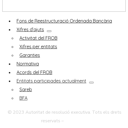
Orígens del FROB
Fons de Reestructuració Ordenada Bancària
Xifres d’ajuts
Activitat del FROB
Xifres per entitats
Garanties
Normativa
Acords del FROB
Entitats participades actualment
Sareb
BFA
© 2023 Autoritat de resolució executiva. Tots els drets
reservats –
Avís legal