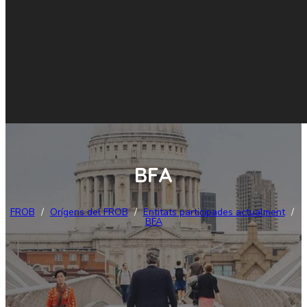
BFA
FROB
/
Orígens del FROB
/
Entitats participades actualment
/
BFA