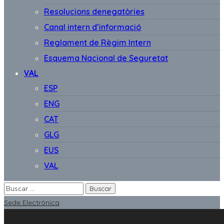
Resolucions denegatòries
Canal intern d’informació
Reglament de Règim Intern
Esquema Nacional de Seguretat
VAL
ESP
ENG
CAT
GLG
EUS
VAL
Sede Electrónica