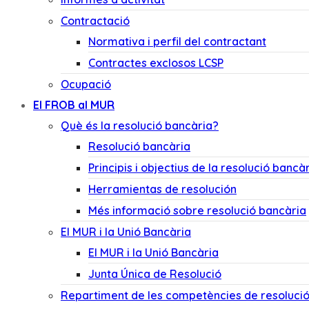
Contractació
Normativa i perfil del contractant
Contractes exclosos LCSP
Ocupació
El FROB al MUR
Què és la resolució bancària?
Resolució bancària
Principis i objectius de la resolució bancà
Herramientas de resolución
Més informació sobre resolució bancària
El MUR i la Unió Bancària
El MUR i la Unió Bancària
Junta Única de Resolució
Repartiment de les competències de resoluci