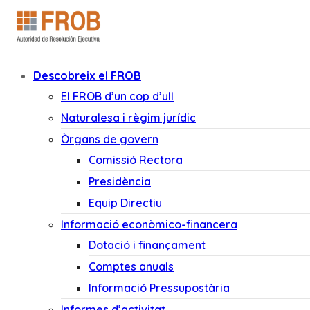
Descobreix el FROB
El FROB d’un cop d’ull
Naturalesa i règim jurídic
Òrgans de govern
Comissió Rectora
Presidència
Equip Directiu
Informació econòmico-financera
Dotació i finançament
Comptes anuals
Informació Pressupostària
Informes d’activitat