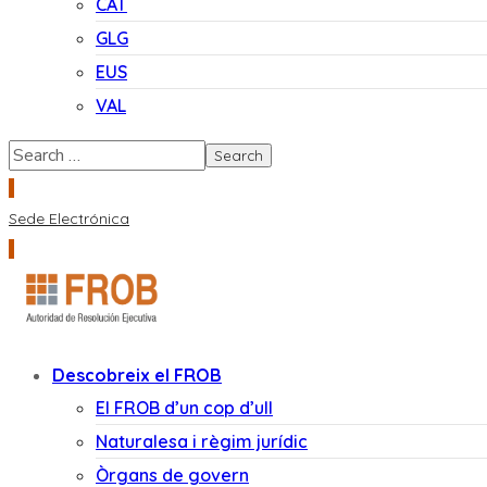
CAT
GLG
EUS
VAL
Sede Electrónica
Descobreix el FROB
El FROB d’un cop d’ull
Naturalesa i règim jurídic
Òrgans de govern