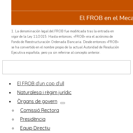
1. La denominación legal del FROB fue modificada tras la entrada en
vigor de la Ley 11/2015. Hasta entonces, «FROB» era el acrónimo de
Fondo de Reestructuración Ordenada Bancaria. Desde entonces «FROB»
se ha convertido en el nombre propio de la actual Autoridad de Resolución
Ejecutiva española, pero ya sin referirse al concepto anterior.
Descobreix el FROB
El FROB d’un cop d’ull
Naturalesa i règim jurídic
Òrgans de govern
Comissió Rectora
Presidència
Equip Directiu