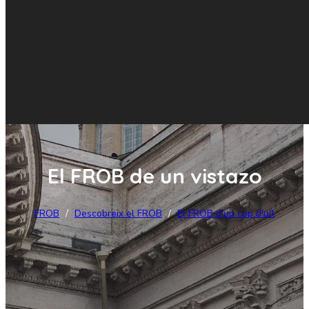
El FROB de un vistazo
FROB
/
Descobreix el FROB
/
El FROB d'un cop d'ull