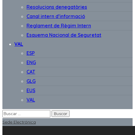
Resolucions denegatòries
Canal intern d’informació
Reglament de Règim Intern
Esquema Nacional de Seguretat
VAL
ESP
ENG
CAT
GLG
EUS
VAL
Sede Electrónica