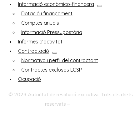
Informació econòmico-financera
Dotació i finançament
Comptes anuals
Informació Pressupostària
Informes d’activitat
Contractació
Normativa i perfil del contractant
Contractes exclosos LCSP
Ocupació
© 2023 Autoritat de resolució executiva. Tots els drets
reservats –
Avís legal
Política de Privadesa
Mapa Web
Accessibilitat
Contacte