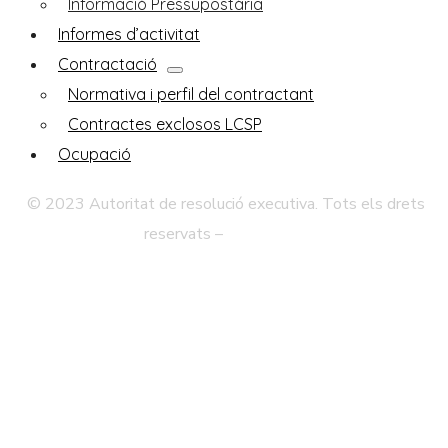
Informació Pressupostària
Informes d’activitat
Contractació
Normativa i perfil del contractant
Contractes exclosos LCSP
Ocupació
© 2023 Autoritat de resolució executiva. Tots els drets
reservats –
Avís legal
Política de Privadesa
Mapa Web
Accessibilitat
Contacte