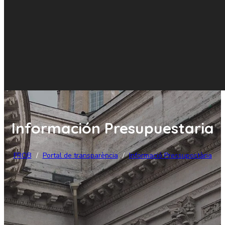
Información Presupuestaria
FROB
/
Portal de transparència
/
Informació Pressupostària