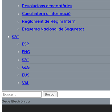
Resolucions denegatòries
Canal intern d’informació
Reglament de Règim Intern
Esquema Nacional de Seguretat
CAT
ESP
ENG
CAT
GLG
EUS
VAL
Sede Electrónica