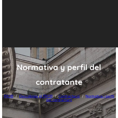
Normativa y perfil del
contratante
FROB
/
Descobreix el FROB
/
Contractació
/
Normativa i perfil
del contractant