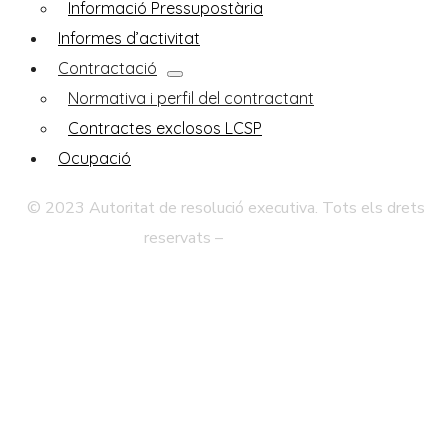
Informació Pressupostària
Informes d’activitat
Contractació
Normativa i perfil del contractant
Contractes exclosos LCSP
Ocupació
© 2023 Autoritat de resolució executiva. Tots els drets
reservats –
Avís legal
Política de Privadesa
Mapa Web
Accessibilitat
Contacte