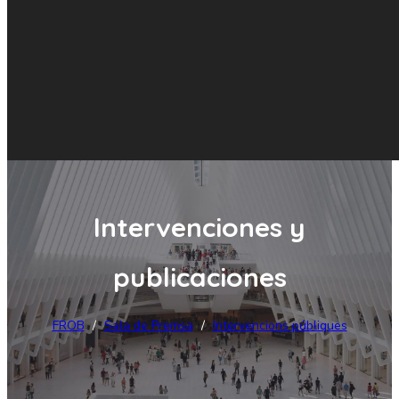
Intervenciones y
publicaciones
FROB
/
Sala de Premsa
/
Intervencions públiques