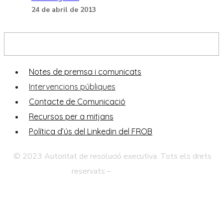
24 de abril de 2013
Sala de premsa
Notes de premsa i comunicats
Intervencions públiques
Contacte de Comunicació
Recursos per a mitjans
Política d’ús del Linkedin del FROB
© 2023 Autoritat de resolució executiva. Tots els drets
reservats –
Avís legal
Política de Privadesa
Mapa Web
Accessibilitat
Contacte