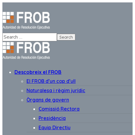
Descobreix el FROB
El FROB d’un cop d’ull
Naturalesa i règim jurídic
Òrgans de govern
Comissió Rectora
Presidència
Equip Directiu