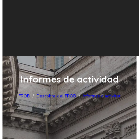
Informes de actividad
FROB
/
Descobreix el FROB
/
Informes d'activitat