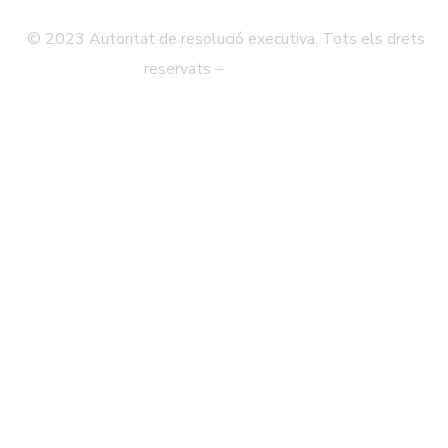
© 2023 Autoritat de resolució executiva. Tots els drets
reservats –
Avís legal
Política de Privadesa
Mapa Web
Accessibilitat
Contacte