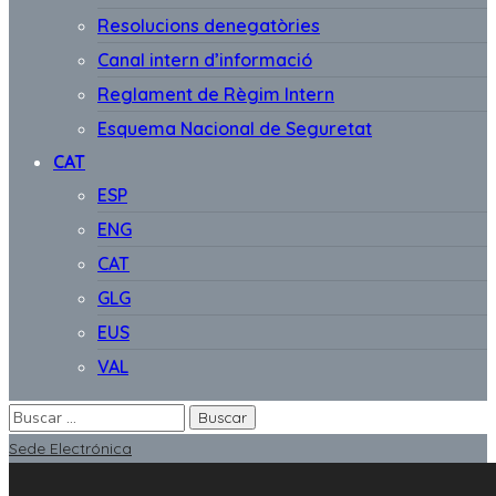
Resolucions denegatòries
Canal intern d’informació
Reglament de Règim Intern
Esquema Nacional de Seguretat
CAT
ESP
ENG
CAT
GLG
EUS
VAL
Sede Electrónica