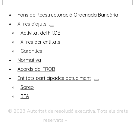
Fons de Reestructuració Ordenada Bancària
Xifres d’ajuts
Activitat del FROB
Xifres per entitats
Garanties
Normativa
Acords del FROB
Entitats participades actualment
Sareb
BFA
© 2023 Autoritat de resolució executiva. Tots els drets
reservats –
Avís legal
Política de Privadesa
Mapa Web
Accessibilitat