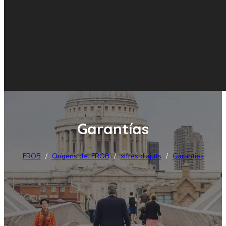
Garantías
FROB
/
Orígens del FROB
/
xifres d'ajuts
/
Garanties