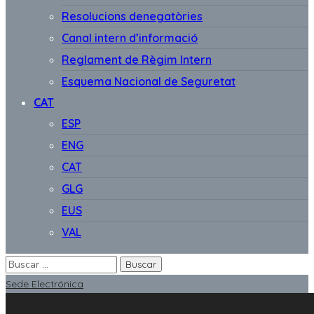
Resolucions denegatòries
Canal intern d’informació
Reglament de Règim Intern
Esquema Nacional de Seguretat
CAT
ESP
ENG
CAT
GLG
EUS
VAL
Sede Electrónica