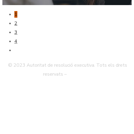
1
2
3
4
© 2023 Autoritat de resolució executiva. Tots els drets
reservats –
Avís legal
Política de Privadesa
Mapa Web
Accessibilitat
Contacte