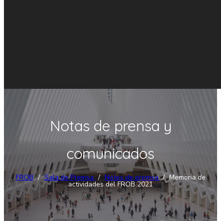
Notas de prensa y
comunicados
FROB
/
Sala de Premsa
/
Notes de premsa
/
Memoria de
actividades del FROB 2021