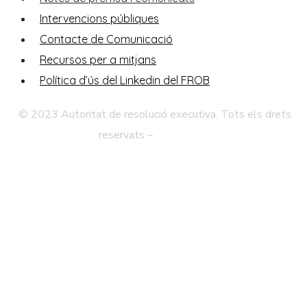
Intervencions públiques
Contacte de Comunicació
Recursos per a mitjans
Política d’ús del Linkedin del FROB
© 2023 Autoritat de resolució executiva. Tots els drets
reservats –
Avís legal
Política de Privadesa
Mapa Web
Accessibilitat
Contacte