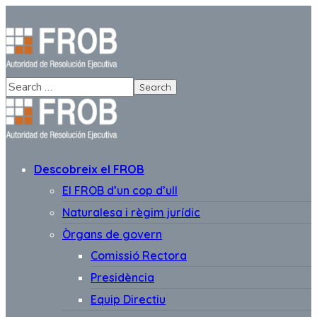
Descobreix el FROB
El FROB d’un cop d’ull
Naturalesa i règim jurídic
Òrgans de govern
Comissió Rectora
Presidència
Equip Directiu