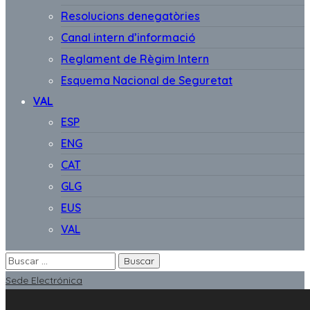
Resolucions denegatòries
Canal intern d’informació
Reglament de Règim Intern
Esquema Nacional de Seguretat
VAL
ESP
ENG
CAT
GLG
EUS
VAL
Sede Electrónica