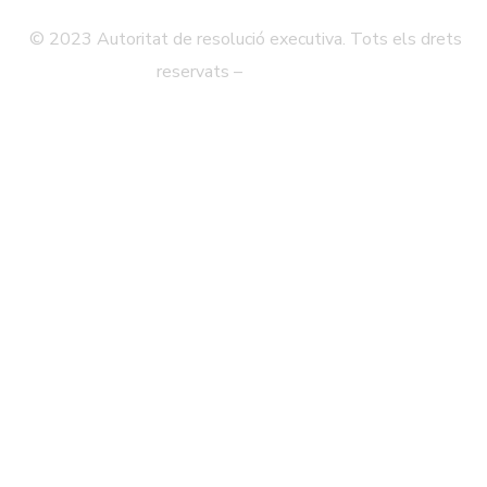
© 2023 Autoritat de resolució executiva. Tots els drets
reservats –
Avís legal
Política de Privadesa
Mapa Web
Accessibilitat
Contacte