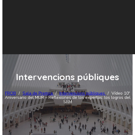
Intervencions públiques
FROB
/
Sala de Premsa
/
Intervencions públiques
/
Vídeo 10º
Aniversario del MUR – Reflexiones de los expertos: los logros del
SRM