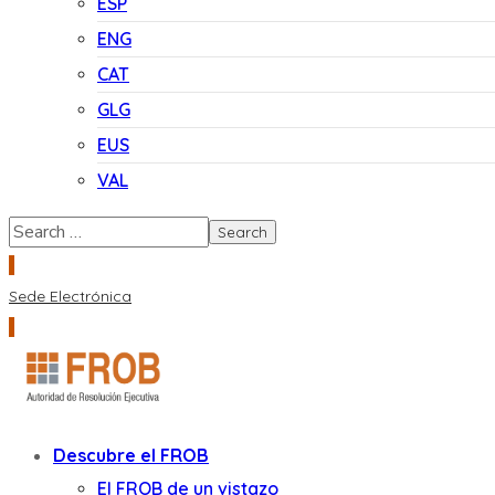
ESP
ENG
CAT
GLG
EUS
VAL
Sede Electrónica
Descubre el FROB
El FROB de un vistazo