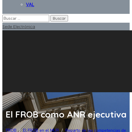
VAL
Sede Electrónica
El FROB como ANR ejecutiva
FROB
/
El FROB en el MUR
/
Reparto de las competencias de