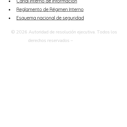
Canal interno de información
Reglamento de Régimen Interno
Esquema nacional de seguridad
© 2026 Autoridad de resolución ejecutiva. Todos los
derechos reservados –
Aviso legal
Política de Privacidad
Mapa Web
Accesibilidad
Contacto