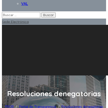
VAL
Sede Electrónica
Resoluciones denegatorias
FROB
/
Portal de Transparencia
/
Resoluciones denegatorias