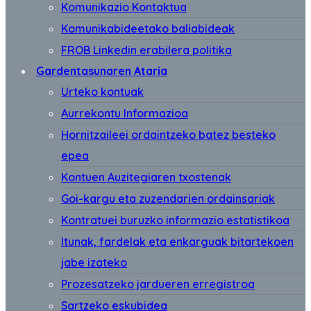
Komunikazio Kontaktua
Komunikabideetako baliabideak
FROB Linkedin erabilera politika
Gardentasunaren Ataria
Urteko kontuak
Aurrekontu Informazioa
Hornitzaileei ordaintzeko batez besteko
epea
Kontuen Auzitegiaren txostenak
Goi-kargu eta zuzendarien ordainsariak
Kontratuei buruzko informazio estatistikoa
Itunak, fardelak eta enkarguak bitartekoen
jabe izateko
Prozesatzeko jardueren erregistroa
Sartzeko eskubidea