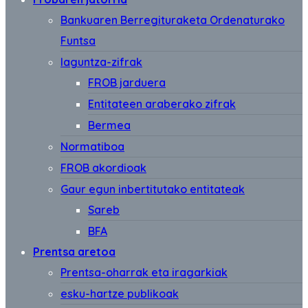
Bankuaren Berregituraketa Ordenaturako
Funtsa
laguntza-zifrak
FROB jarduera
Entitateen araberako zifrak
Bermea
Normatiboa
FROB akordioak
Gaur egun inbertitutako entitateak
Sareb
BFA
Prentsa aretoa
Prentsa-oharrak eta iragarkiak
esku-hartze publikoak