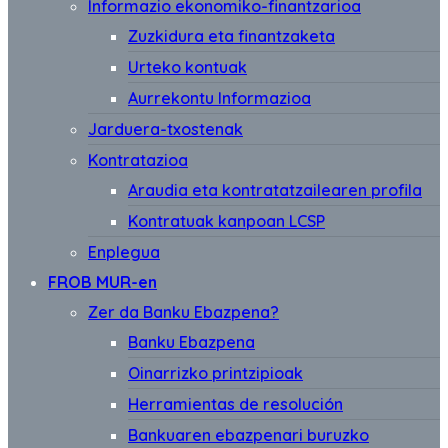
Informazio ekonomiko-finantzarioa
Zuzkidura eta finantzaketa
Urteko kontuak
Aurrekontu Informazioa
Jarduera-txostenak
Kontratazioa
Araudia eta kontratatzailearen profila
Kontratuak kanpoan LCSP
Enplegua
FROB MUR-en
Zer da Banku Ebazpena?
Banku Ebazpena
Oinarrizko printzipioak
Herramientas de resolución
Bankuaren ebazpenari buruzko