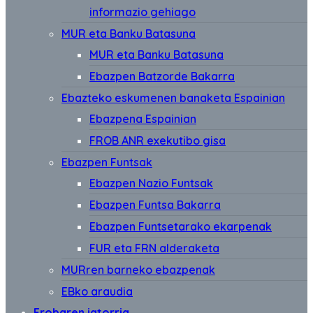
informazio gehiago
MUR eta Banku Batasuna
MUR eta Banku Batasuna
Ebazpen Batzorde Bakarra
Ebazteko eskumenen banaketa Espainian
Ebazpena Espainian
FROB ANR exekutibo gisa
Ebazpen Funtsak
Ebazpen Nazio Funtsak
Ebazpen Funtsa Bakarra
Ebazpen Funtsetarako ekarpenak
FUR eta FRN alderaketa
MURren barneko ebazpenak
EBko araudia
Frobaren jatorria