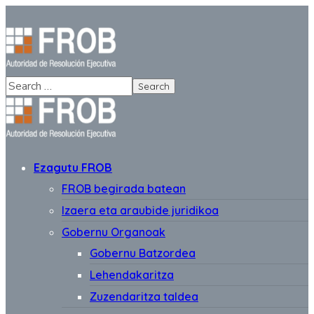
Ezagutu FROB
FROB begirada batean
Izaera eta araubide juridikoa
Gobernu Organoak
Gobernu Batzordea
Lehendakaritza
Zuzendaritza taldea