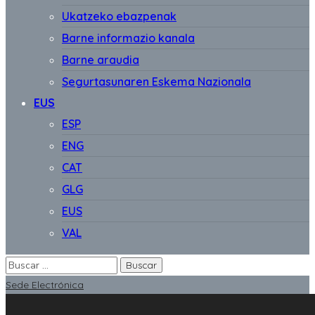
Ukatzeko ebazpenak
Barne informazio kanala
Barne araudia
Segurtasunaren Eskema Nazionala
EUS
ESP
ENG
CAT
GLG
EUS
VAL
Sede Electrónica