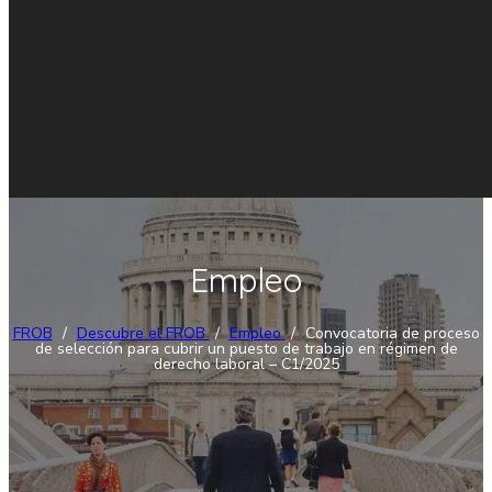
Empleo
FROB
/
Descubre el FROB
/
Empleo
/
Convocatoria de proceso
de selección para cubrir un puesto de trabajo en régimen de
derecho laboral – C1/2025