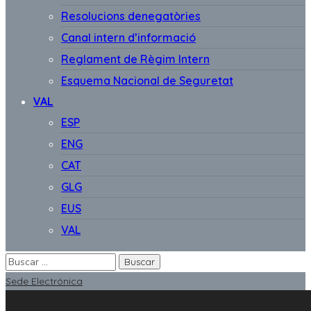
Resolucions denegatòries
Canal intern d’informació
Reglament de Règim Intern
Esquema Nacional de Seguretat
VAL
ESP
ENG
CAT
GLG
EUS
VAL
Sede Electrónica