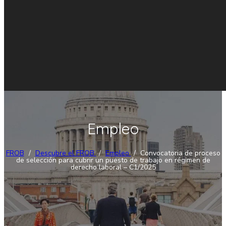
Empleo
FROB
/
Descubre el FROB
/
Empleo
/
Convocatoria de proceso
de selección para cubrir un puesto de trabajo en régimen de
derecho laboral – C1/2025