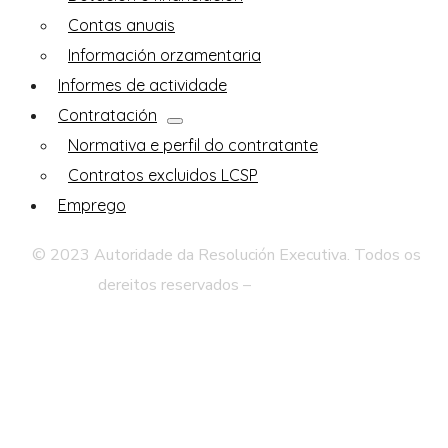
Contas anuais
Información orzamentaria
Informes de actividade
Contratación
Normativa e perfil do contratante
Contratos excluidos LCSP
Emprego
© 2023 Autoridade da Resolución Executiva. Todos os
dereitos reservados –
Aviso Legal
Politica de privacidade
Web Mapa
Accesibilidade
Contacto