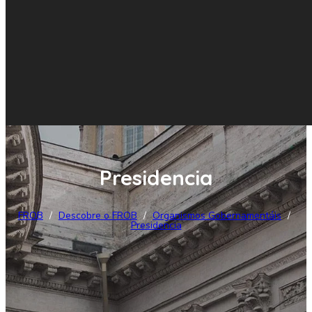
Presidencia
FROB
/
Descobre o FROB
/
Organismos Gobernamentáis
/
Presidencia