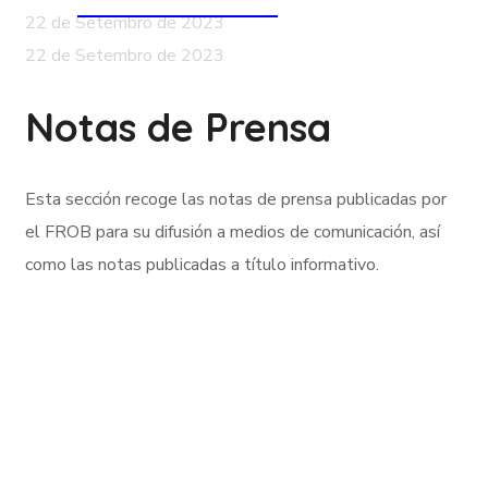
web institucional
Notas de Prensa
22 de Setembro de 2023
Notas de Prensa
22 de Setembro de 2023
Notas de Prensa
Notas de Prensa
Notas de Prensa
Esta sección recoge las notas de prensa publicadas por
el FROB para su difusión a medios de comunicación, así
como las notas publicadas a título informativo.