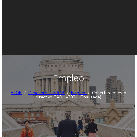
Empleo
FROB
/
Descubre el FROB
/
Empleo
/
Cobertura puesto
directivo CAD 1-2024 (Finalizada)