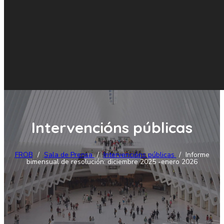
Intervencións públicas
FROB
/
Sala de Prensa
/
Intervencións públicas
/
Informe
bimensual de resolución: diciembre 2025 -enero 2026