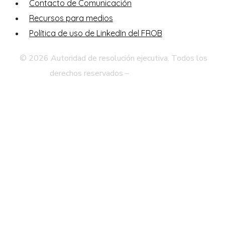
Contacto de Comunicación
Recursos para medios
Política de uso de LinkedIn del FROB
© 2026 Autoridad de resolución ejecutiva. Todos los
derechos reservados –
Aviso legal
Política de Privacidad
Mapa Web
Accesibilidad
Contacto