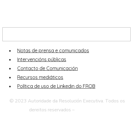
Sala de prensa
Notas de prensa e comunicados
Intervencións públicas
Contacto de Comunicación
Recursos mediáticos
Política de uso de Linkedin do FROB
© 2023 Autoridade da Resolución Executiva. Todos os
dereitos reservados –
Aviso Legal
Politica de privacidade
Web Mapa
Accesibilidade
Contacto