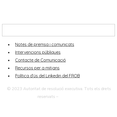
Sala de premsa
Notes de premsa i comunicats
Intervencions públiques
Contacte de Comunicació
Recursos per a mitjans
Política d’ús del Linkedin del FROB
© 2023 Autoritat de resolució executiva. Tots els drets
reservats –
Avís legal
Política de Privadesa
Mapa Web
Accessibilitat
Contacte