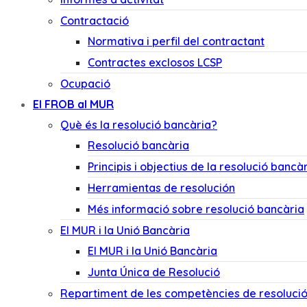
Contractació
Normativa i perfil del contractant
Contractes exclosos LCSP
Ocupació
El FROB al MUR
Què és la resolució bancària?
Resolució bancària
Principis i objectius de la resolució bancà
Herramientas de resolución
Més informació sobre resolució bancària
El MUR i la Unió Bancària
El MUR i la Unió Bancària
Junta Única de Resolució
Repartiment de les competències de resoluci