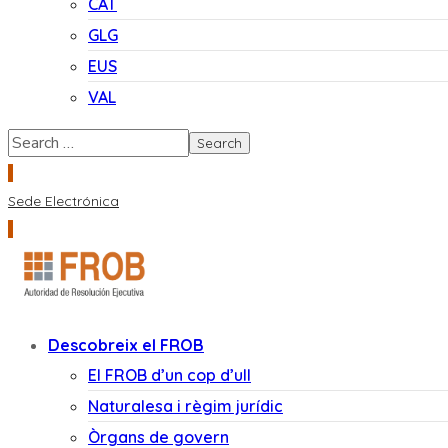
CAT
GLG
EUS
VAL
Sede Electrónica
Descobreix el FROB
El FROB d’un cop d’ull
Naturalesa i règim jurídic
Òrgans de govern