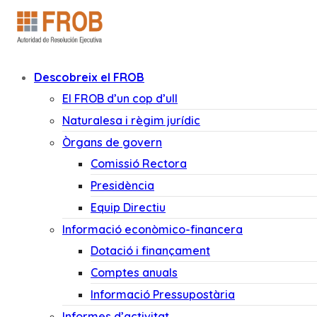
Descobreix el FROB
El FROB d’un cop d’ull
Naturalesa i règim jurídic
Òrgans de govern
Comissió Rectora
Presidència
Equip Directiu
Informació econòmico-financera
Dotació i finançament
Comptes anuals
Informació Pressupostària
Informes d’activitat