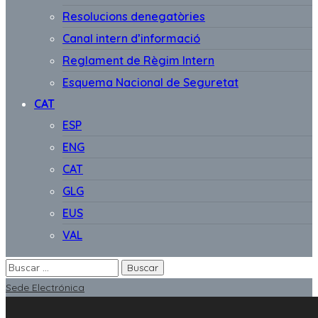
Resolucions denegatòries
Canal intern d’informació
Reglament de Règim Intern
Esquema Nacional de Seguretat
CAT
ESP
ENG
CAT
GLG
EUS
VAL
Sede Electrónica