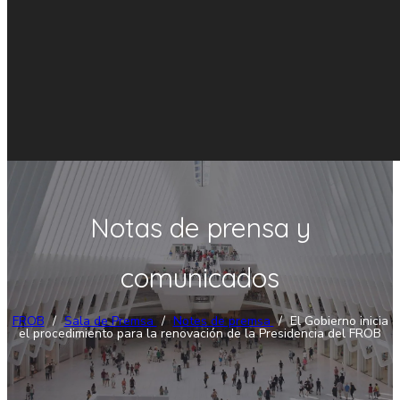
Notas de prensa y
comunicados
FROB
/
Sala de Premsa
/
Notes de premsa
/
El Gobierno inicia
el procedimiento para la renovación de la Presidencia del FROB